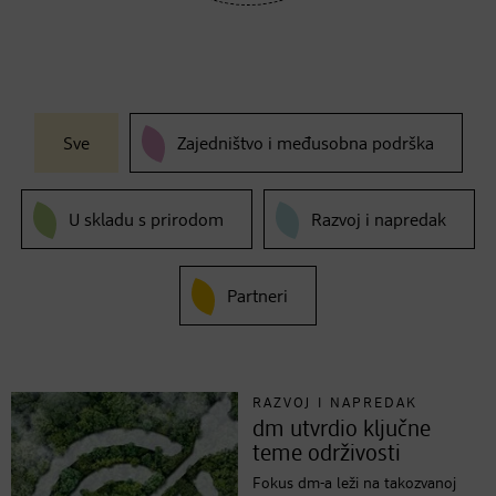
Sve
Zajedništvo i međusobna podrška
U skladu s prirodom
Razvoj i napredak
Partneri
RAZVOJ I NAPREDAK
dm utvrdio ključne
teme održivosti
Fokus dm-a leži na takozvanoj