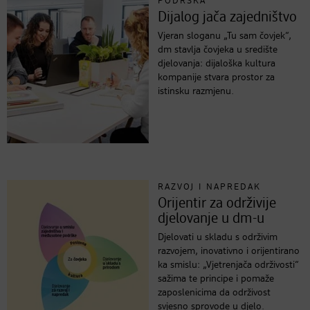
PODRŠKA
Dijalog jača zajedništvo
Vjeran sloganu „Tu sam čovjek“,
dm stavlja čovjeka u središte
djelovanja: dijaloška kultura
kompanije stvara prostor za
istinsku razmjenu.
RAZVOJ I NAPREDAK
Orijentir za održivije
djelovanje u dm-u
Djelovati u skladu s održivim
razvojem, inovativno i orijentirano
ka smislu: „Vjetrenjača održivosti“
sažima te principe i pomaže
zaposlenicima da održivost
svjesno sprovode u djelo.