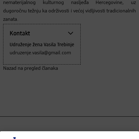
nematerijalnog kulturnog nasljeđa Hercegovine, uz
dugoročnu težnju ka održivosti i većoj vidljivosti tradicionalnih
zanata.
Kontakt
Udruženje žena Vasila Trebinje
udruzenje.vasila@gmail.com
Nazad na pregled članaka