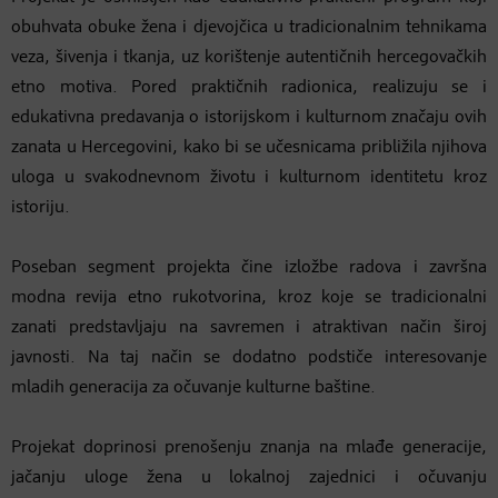
obuhvata obuke žena i djevojčica u tradicionalnim tehnikama
veza, šivenja i tkanja, uz korištenje autentičnih hercegovačkih
etno motiva. Pored praktičnih radionica, realizuju se i
edukativna predavanja o istorijskom i kulturnom značaju ovih
zanata u Hercegovini, kako bi se učesnicama približila njihova
uloga u svakodnevnom životu i kulturnom identitetu kroz
istoriju.
Poseban segment projekta čine izložbe radova i završna
modna revija etno rukotvorina, kroz koje se tradicionalni
zanati predstavljaju na savremen i atraktivan način široj
javnosti. Na taj način se dodatno podstiče interesovanje
mladih generacija za očuvanje kulturne baštine.
Projekat doprinosi prenošenju znanja na mlađe generacije,
jačanju uloge žena u lokalnoj zajednici i očuvanju