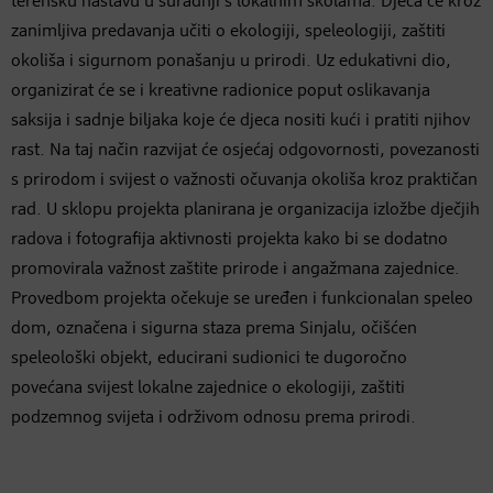
terensku nastavu u suradnji s lokalnim školama. Djeca će kroz
zanimljiva predavanja učiti o ekologiji, speleologiji, zaštiti
okoliša i sigurnom ponašanju u prirodi. Uz edukativni dio,
organizirat će se i kreativne radionice poput oslikavanja
saksija i sadnje biljaka koje će djeca nositi kući i pratiti njihov
rast. Na taj način razvijat će osjećaj odgovornosti, povezanosti
s prirodom i svijest o važnosti očuvanja okoliša kroz praktičan
rad. U sklopu projekta planirana je organizacija izložbe dječjih
radova i fotografija aktivnosti projekta kako bi se dodatno
promovirala važnost zaštite prirode i angažmana zajednice.
Provedbom projekta očekuje se uređen i funkcionalan speleo
dom, označena i sigurna staza prema Sinjalu, očišćen
speleološki objekt, educirani sudionici te dugoročno
povećana svijest lokalne zajednice o ekologiji, zaštiti
podzemnog svijeta i održivom odnosu prema prirodi.