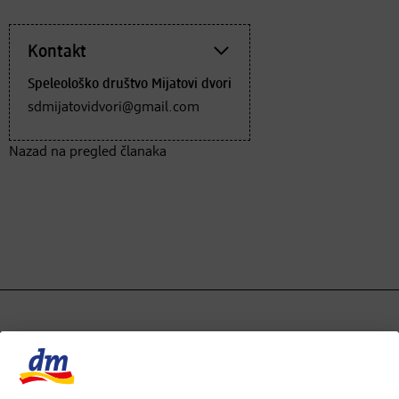
Kontakt
Speleološko društvo Mijatovi dvori
sdmijatovidvori@gmail.com
Nazad na pregled članaka