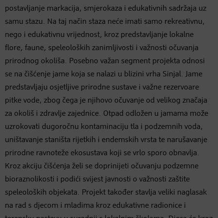
postavljanje markacija, smjerokaza i edukativnih sadržaja uz
samu stazu. Na taj način staza neće imati samo rekreativnu,
nego i edukativnu vrijednost, kroz predstavljanje lokalne
flore, faune, speleoloških zanimljivosti i važnosti očuvanja
prirodnog okoliša. Posebno važan segment projekta odnosi
se na čišćenje jame koja se nalazi u blizini vrha Sinjal. Jame
predstavljaju osjetljive prirodne sustave i važne rezervoare
pitke vode, zbog čega je njihovo očuvanje od velikog značaja
za okoliš i zdravlje zajednice. Otpad odložen u jamama može
uzrokovati dugoročnu kontaminaciju tla i podzemnih voda,
uništavanje staništa rijetkih i endemskih vrsta te narušavanje
prirodne ravnoteže ekosustava koji se vrlo sporo obnavlja.
Kroz akciju čišćenja želi se doprinijeti očuvanju podzemne
bioraznolikosti i podići svijest javnosti o važnosti zaštite
speleoloških objekata. Projekt također stavlja veliki naglasak
na rad s djecom i mladima kroz edukativne radionice i