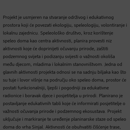
Projekt je usmjeren na stvaranje održivog i edukativnog
prostora koji će povezati ekologiju, speleologiju, volontiranje i
lokalnu zajednicu. Speleološko društvo, kroz korištenje
speleo doma kao centra aktivnosti, planira provesti niz
aktivnosti koje će doprinijeti očuvanju prirode, zaštiti
podzemnog svijeta i podizanju svijesti o važnosti okoliša
među djecom, mladima i lokalnim stanovništvom. Jedna od
glavnih aktivnosti projekta odnosi se na sadnju biljaka kao što
su tuje i lovor višnje na području oko speleo doma, prostor će
postati funkcionalniji, ljepši i pogodniji za edukativne
radionice i boravak djece i posjetitelja u prirodi. Planirano je
postavljanje edukativnih tabli koje će informirati posjetitelje o
važnosti očuvanja prirode i podzemnog ekosustava. Projekt
uključuje i markiranje te uređenje planinarske staze od speleo
doma do vrha Sinjal. Aktivnosti će obuhvatiti čišćenje trase,