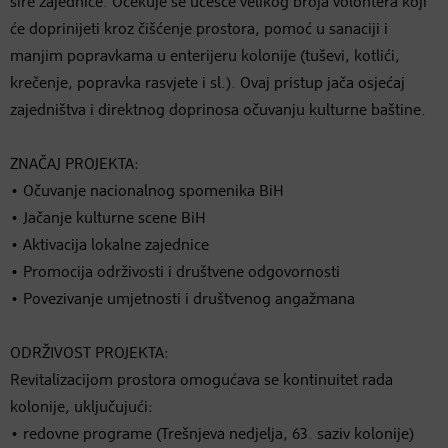
šire zajednice. Očekuje se učešće velikog broja volontera koji
će doprinijeti kroz čišćenje prostora, pomoć u sanaciji i
manjim popravkama u enterijeru kolonije (tuševi, kotlići,
krečenje, popravka rasvjete i sl.). Ovaj pristup jača osjećaj
zajedništva i direktnog doprinosa očuvanju kulturne baštine.
ZNAČAJ PROJEKTA:
• Očuvanje nacionalnog spomenika BiH
• Jačanje kulturne scene BiH
• Aktivacija lokalne zajednice
• Promocija održivosti i društvene odgovornosti
• Povezivanje umjetnosti i društvenog angažmana
ODRŽIVOST PROJEKTA:
Revitalizacijom prostora omogućava se kontinuitet rada
kolonije, uključujući:
• redovne programe (Trešnjeva nedjelja, 63. saziv kolonije)