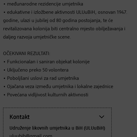
• međunarodne rezidencije umjetnika
• edukativne i izložbene aktivnosti ULUuBiH, osnovan 1947.
godine, ulazi u jubilej od 80 godina postojanja, te će
revitalizovana kolonija biti centralno mjesto obilježavanja i
daljeg razvoja umjetničke scene.
OČEKIVANI REZULTATI:
• Funkcionalan i saniran objekat kolonije
• Uključeno preko 50 volontera
• Poboljšani uslovi za rad umjetnika
• Ojačana veza između umjetnika i lokalne zajednice
• Povećana vidljivost kulturnih aktivnosti
Kontakt
Udruženje likovnih umjetnika u BiH (ULUuBiH)
uluubih@gmail.com